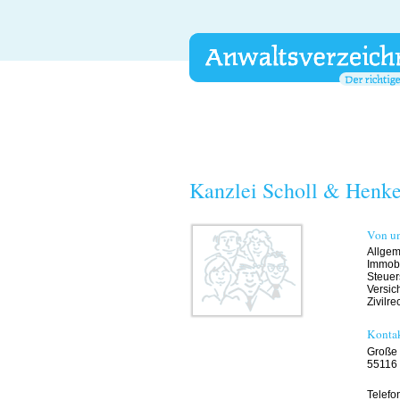
Kanzlei Scholl & Henke
Von un
Allgem
Immobi
Steuers
Versic
Zivilre
Konta
Große 
55116
Telefo