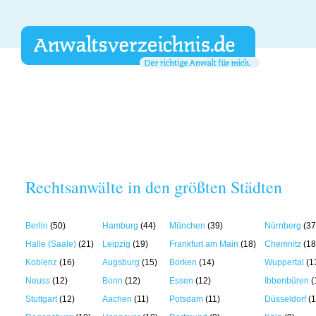
Rechtsanwälte in den größten Städten
Berlin
(50)
Hamburg
(44)
München
(39)
Nürnberg
(37
Halle (Saale)
(21)
Leipzig
(19)
Frankfurt am Main
(18)
Chemnitz
(18
Koblenz
(16)
Augsburg
(15)
Borken
(14)
Wuppertal
(1
Neuss
(12)
Bonn
(12)
Essen
(12)
Ibbenbüren
(
Stuttgart
(12)
Aachen
(11)
Potsdam
(11)
Düsseldorf
(1