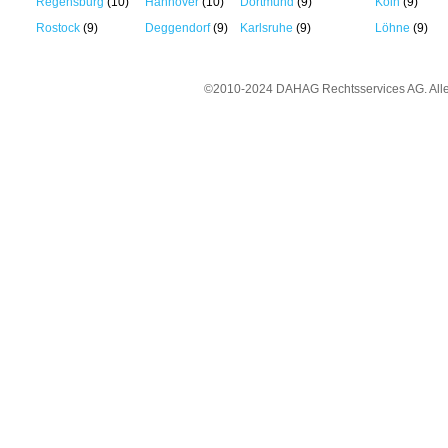
Regensburg
(10)
Hannover
(10)
Dortmund
(9)
Köln
(9)
Rostock
(9)
Deggendorf
(9)
Karlsruhe
(9)
Löhne
(9)
©2010-2024 DAHAG Rechtsservices AG. Al