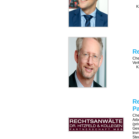
Ka
Re
Che
Ver
Ka
Re
Pa
Che
Arb
(pr
Gew
Imm
Ste