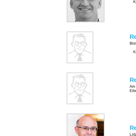
Ka
Re
Bis
Ka
R
Am 
Erb
Re
Lot