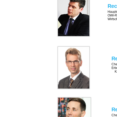
Rec
Haupts
OWI-Re
Wirtsc
Re
Che
Erb
Ka
Re
Che