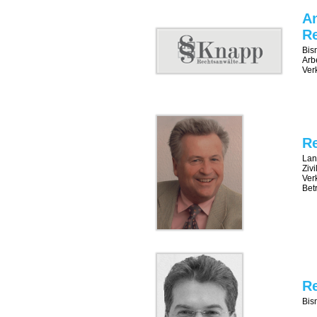
An
R
Bis
Arbe
Verk
Re
Lan
Ziv
Ver
Bet
R
Bis