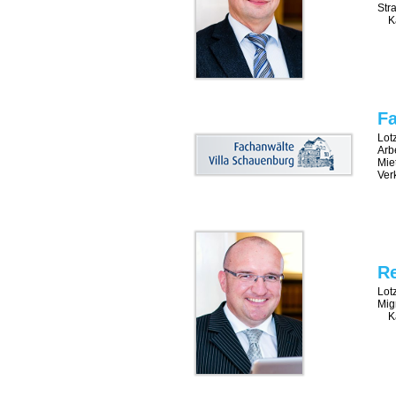
Str
Ka
Fa
Lot
Arb
Mie
Ver
Re
Lot
Mig
Ka