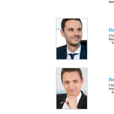
Wet
Re
Che
Bau
Ka
Re
Che
Arb
Ka